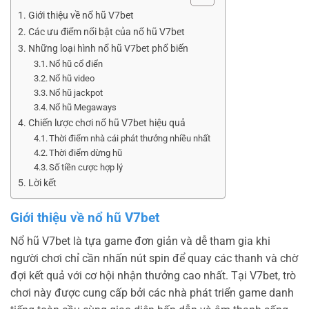
Giới thiệu về nổ hũ V7bet
Các ưu điểm nổi bật của nổ hũ V7bet
Những loại hình nổ hũ V7bet phổ biến
Nổ hũ cổ điển
Nổ hũ video
Nổ hũ jackpot
Nổ hũ Megaways
Chiến lược chơi nổ hũ V7bet hiệu quả
Thời điểm nhà cái phát thưởng nhiều nhất
Thời điểm dừng hũ
Số tiền cược hợp lý
Lời kết
Giới thiệu về nổ hũ V7bet
Nổ hũ V7bet là tựa game đơn giản và dễ tham gia khi
người chơi chỉ cần nhấn nút spin để quay các thanh và chờ
đợi kết quả với cơ hội nhận thưởng cao nhất. Tại V7bet, trò
chơi này được cung cấp bởi các nhà phát triển game danh