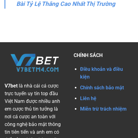
Bài Tỷ Lệ Thắng Cao Nhất Thị Trường
CHÍNH SÁCH
Điều khoản và điều
kiện
V7bet
là nhà cái cá cược
Chính sách bảo mật
trực tuyến uy tín top đầu
Liên hệ
Việt Nam được nhiều anh
em cược thủ tin tưởng là
Miễn trừ trách nhiệm
nơi cá cược an toàn với
công nghệ bảo mật thông
tin tiên tiến và anh em có