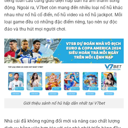
tiếng toàn cầu cùng giao diện hấp dẫn và âm thanh sống
động. Ngoài ra, V7bet còn mang đến nhiều loại nổ hũ khác
nhau như nổ hũ cổ điển, nổ hũ video và nổ hũ jackpot. Mỗi
loại game đều có những đặc điểm riêng, tạo nên sự độc
đáo và thu hút mọi người chơi.
Giới thiệu sảnh nổ hũ hấp dẫn nhất tại V7bet
Nhà cái đã không ngừng đổi mới và nâng cao chất lượng