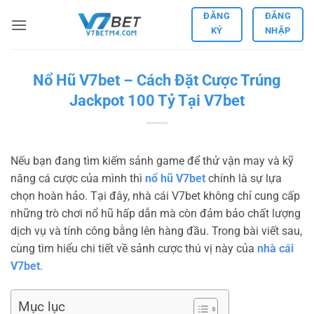
Bỏ
ĐĂNG
ĐĂNG
qua
KÝ
NHẬP
nội
dung
Nổ Hũ V7bet – Cách Đặt Cược Trúng
Jackpot 100 Tỷ Tại V7bet
Nếu bạn đang tìm kiếm sảnh game để thử vận may và kỹ
năng cá cược của mình thì
nổ hũ V7bet
chính là sự lựa
chọn hoàn hảo. Tại đây, nhà cái V7bet không chỉ cung cấp
những trò chơi nổ hũ hấp dẫn mà còn đảm bảo chất lượng
dịch vụ và tính công bằng lên hàng đầu. Trong bài viết sau,
cùng tìm hiểu chi tiết về sảnh cược thú vị này của
nhà cái
V7bet
.
Mục lục