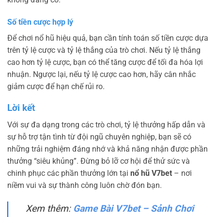
Số tiền cược hợp lý
Để chơi nổ hũ hiệu quả, bạn cần tính toán số tiền cược dựa
trên tỷ lệ cược và tỷ lệ thắng của trò chơi. Nếu tỷ lệ thắng
cao hơn tỷ lệ cược, bạn có thể tăng cược để tối đa hóa lợi
nhuận. Ngược lại, nếu tỷ lệ cược cao hơn, hãy cân nhắc
giảm cược để hạn chế rủi ro.
Lời kết
Với sự đa dạng trong các trò chơi, tỷ lệ thưởng hấp dẫn và
sự hỗ trợ tận tình từ đội ngũ chuyên nghiệp, bạn sẽ có
những trải nghiệm đáng nhớ và khả năng nhận được phần
thưởng “siêu khủng”. Đừng bỏ lỡ cơ hội để thử sức và
chinh phục các phần thưởng lớn tại
nổ hũ V7bet
– nơi
niềm vui và sự thành công luôn chờ đón bạn.
Xem thêm:
Game Bài V7bet – Sảnh Chơi