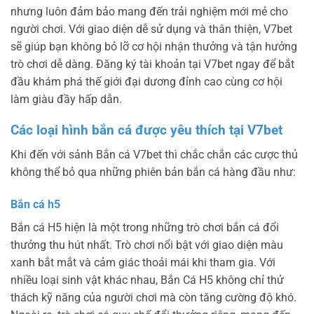
nhưng luôn đảm bảo mang đến trải nghiệm mới mẻ cho
người chơi. Với giao diện dễ sử dụng và thân thiện, V7bet
sẽ giúp bạn không bỏ lỡ cơ hội nhận thưởng và tận hưởng
trò chơi dễ dàng. Đăng ký tài khoản tại V7bet ngay để bắt
đầu khám phá thế giới đại dương đỉnh cao cùng cơ hội
làm giàu đầy hấp dẫn.
Các loại hình bắn cá được yêu thích tại V7bet
Khi đến với sảnh Bắn cá V7bet thì chắc chắn các cược thủ
không thể bỏ qua những phiên bản bắn cá hàng đầu như:
Bắn cá h5
Bắn cá H5 hiện là một trong những trò chơi bắn cá đổi
thưởng thu hút nhất. Trò chơi nổi bật với giao diện màu
xanh bắt mắt và cảm giác thoải mái khi tham gia. Với
nhiều loại sinh vật khác nhau, Bắn Cá H5 không chỉ thử
thách kỹ năng của người chơi mà còn tăng cường độ khó.