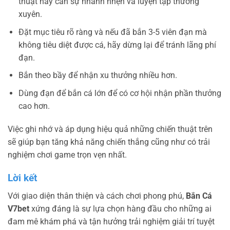
thuật này cần sự nhanh nhẹn và luyện tập thường
xuyên.
Đặt mục tiêu rõ ràng và nếu đã bắn 3-5 viên đạn mà
không tiêu diệt được cá, hãy dừng lại để tránh lãng phí
đạn.
Bắn theo bầy để nhận xu thưởng nhiều hơn.
Dùng đạn để bắn cá lớn để có cơ hội nhận phần thưởng
cao hơn.
Việc ghi nhớ và áp dụng hiệu quả những chiến thuật trên
sẽ giúp bạn tăng khả năng chiến thắng cũng như có trải
nghiệm chơi game trọn vẹn nhất.
Lời kết
Với giao diện thân thiện và cách chơi phong phú,
Bắn Cá
V7bet
xứng đáng là sự lựa chọn hàng đầu cho những ai
đam mê khám phá và tận hưởng trải nghiệm giải trí tuyệt