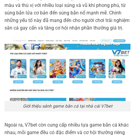
màu và thú vị với nhiều loại súng và vũ khí phong phú, từ
súng bắn lửa cơ bản đến súng bắn nổ mạnh mẽ. Chính
những yếu tố này đã mang đến cho người chơi trải nghiệm
săn cá gay cấn và tăng cơ hội nhận phần thưởng giá trị.
Giới thiệu sảnh game bắn cá tại nhà cái V7bet
Ngoài ra, V7bet còn cung cấp nhiều tựa game bắn cá khác
nhau, mỗi game đều có đặc điểm và cơ hội thưởng riêng