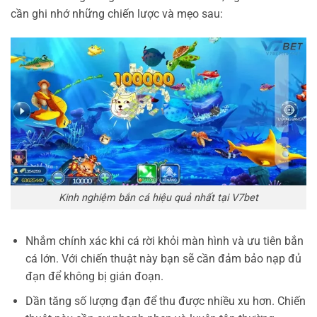
cần ghi nhớ những chiến lược và mẹo sau:
Kinh nghiệm bắn cá hiệu quả nhất tại V7bet
Nhắm chính xác khi cá rời khỏi màn hình và ưu tiên bắn
cá lớn. Với chiến thuật này bạn sẽ cần đảm bảo nạp đủ
đạn để không bị gián đoạn.
Dần tăng số lượng đạn để thu được nhiều xu hơn. Chiến